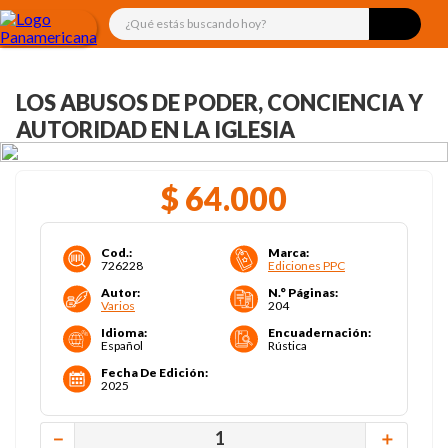
¿Qué estás buscando hoy?
LOS ABUSOS DE PODER, CONCIENCIA Y
AUTORIDAD EN LA IGLESIA
$
64
.
000
Cod.
:
Marca
:
726228
Ediciones PPC
Autor
:
N.° Páginas
:
Varios
204
Idioma
:
Encuadernación
:
Español
Rústica
Fecha De Edición
:
2025
－
＋