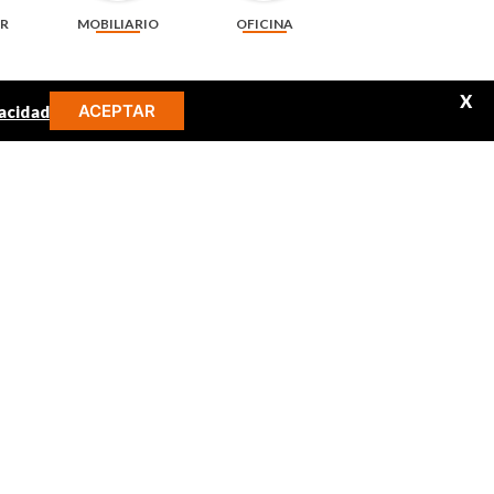
AR
MOBILIARIO
OFICINA
X
ACEPTAR
acidad
MINOS MÁS BUSCADOS
libro
audifonos
juguetes
audio
mickey
rompecabezas
uracell AAA x 4 unidades + 2
Llavero de 6.5 cm arcoíris, pompón y cascabel