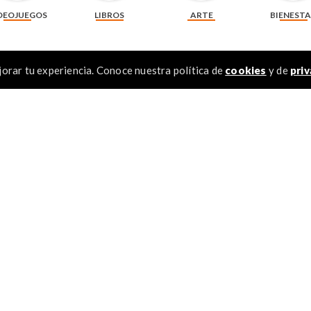
DEOJUEGOS
LIBROS
ARTE
BIENEST
orar tu experiencia. Conoce nuestra política de
cookies
y de
priv
Recomendados
TÉR
1
.
2
.
3
.
4
.
5
.
6
.
otocopia de 75 g
Pila alcalina Duracell AA x 4 unidades + 2
Pila alcalina D