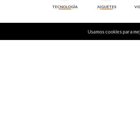
TECNOLOGÍA
JUGUETES
VI
Usamos cookies para mej
Resma de papel fotocopia carta CopyPac de
Resma de papel oficio para f