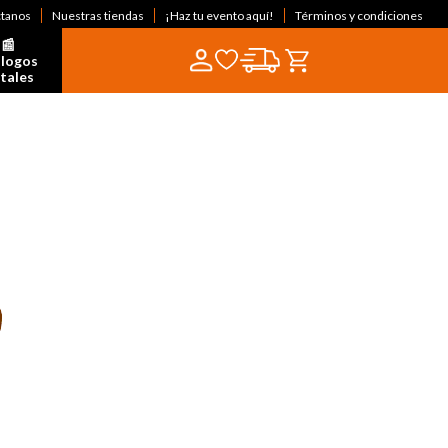
ctanos
Nuestras tiendas
¡Haz tu evento aquí!
Términos y condiciones
📰  
logos 
itales