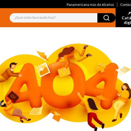
Panamericana más de 60 años
Contá
📌
¿Qué estás buscando hoy?
Catá
dig