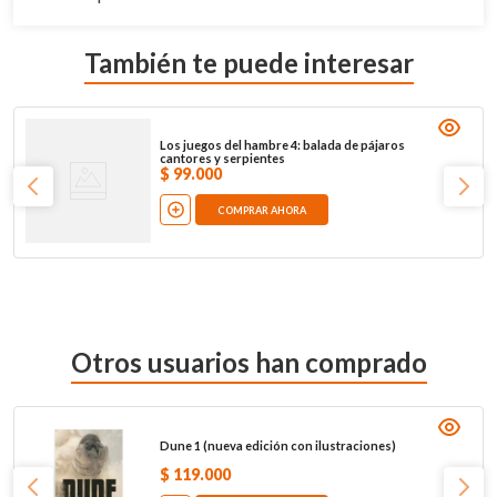
También te puede interesar
Los juegos del hambre 4: balada de pájaros
cantores y serpientes
$
99
.
000
COMPRAR AHORA
Otros usuarios han comprado
Dune 1 (nueva edición con ilustraciones)
$
119
.
000