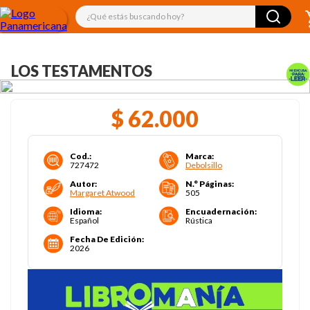
¿Qué estás buscando hoy?
LOS TESTAMENTOS
$
62
.
000
Cod.
:
Marca
:
727472
Debolsillo
Autor
:
N.° Páginas
:
Margaret Atwood
505
Idioma
:
Encuadernación
:
Español
Rústica
Fecha De Edición
:
2026