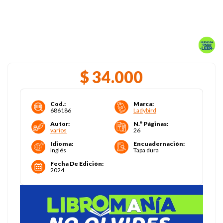
$
34
.
000
Cod.
:
Marca
:
686186
Ladybird
Autor
:
N.° Páginas
:
varios
26
Idioma
:
Encuadernación
:
Inglés
Tapa dura
Fecha De Edición
:
2024