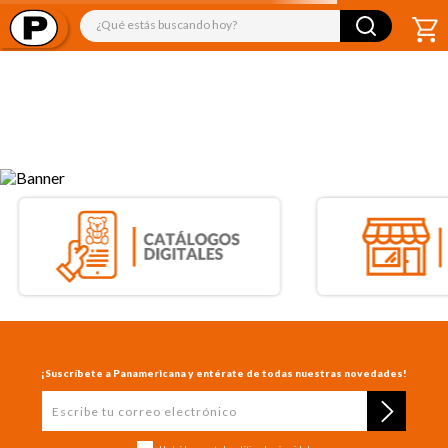
¿Qué estás buscando hoy?
TÉRMINOS MÁS BUSCADOS
1
.
libro
2
.
audifonos
3
.
juguetes
4
.
audio
5
.
rompecabezas
6
.
marcadores
7
.
mickey
8
.
cuadernos
¡Suscríbete a Panamericana y entérate de todas nuestras novedades!
9
.
kiut
10
.
biblia