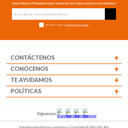
¡Suscríbete a Panamericana y entérate de todas nuestras novedades!
He leído y acepto la
política de privacidad
+
CONTÁCTENOS
+
CONÓCENOS
+
TE AYUDAMOS
+
POLÍTICAS
Siguenos:
Panamericana librería y papelería s.a. Copyright © 2023 | Nit: 830