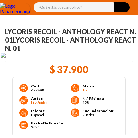
¿Qué estás buscando hoy?
LYCORIS RECOIL - ANTHOLOGY REACT N.
01LYCORIS RECOIL - ANTHOLOGY REACT
N. 01
$
37
.
900
Cod.
:
Marca
:
697898
Tohan
Autor
:
N.° Páginas
:
Lily Spider
128
Idioma
:
Encuadernación
:
Español
Rústica
Fecha De Edición
:
2025