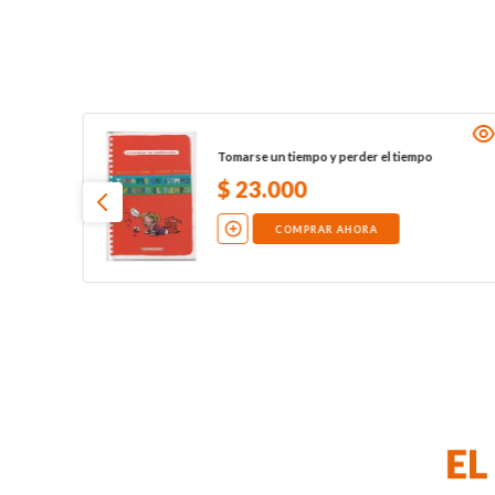
Tomarse un tiempo y perder el tiempo
$
23
.
000
COMPRAR AHORA