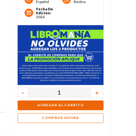
Español
Rústica
Fecha De
Edición
:
2026
－
＋
AGREGAR AL CARRITO
COMPRAR AHORA