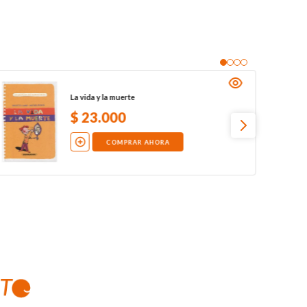
La vida y la muerte
$
23
.
000
COMPRAR AHORA