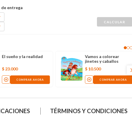
El sueño y la realidad
Vamos a colorear
jinetes y caballos
$
23
.
000
$
10
.
500
COMPRAR AHORA
COMPRAR AHORA
ICACIONES
TÉRMINOS Y CONDICIONES