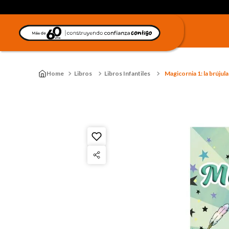
Libros
Libros Infantiles
Magicornia 1: la brújul