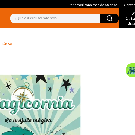
Panamericana más de 60 años
Contá
📌
¿Qué estás buscando hoy?
Catá
dig
a mágica