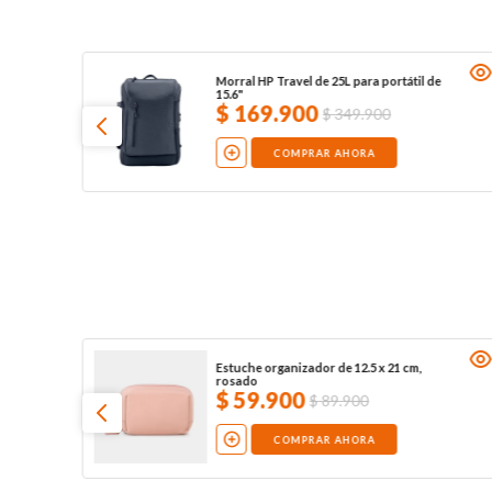
Morral HP Travel de 25L para portátil de
15.6"
$
169
.
900
$
349
.
900
COMPRAR AHORA
Estuche organizador de 12.5 x 21 cm,
rosado
$
59
.
900
$
89
.
900
COMPRAR AHORA