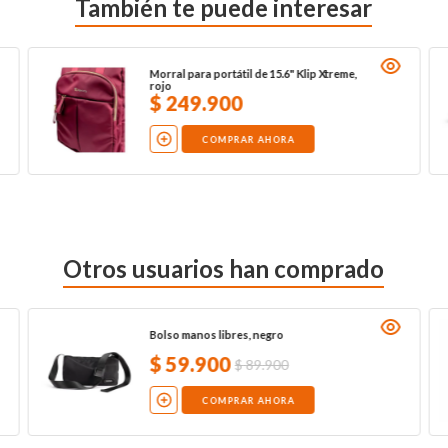
También te puede interesar
Morral para portátil de 15.6" Klip Xtreme,
rojo
$
249
.
900
COMPRAR AHORA
Otros usuarios han comprado
Bolso manos libres, negro
$
59
.
900
$
89
.
900
COMPRAR AHORA