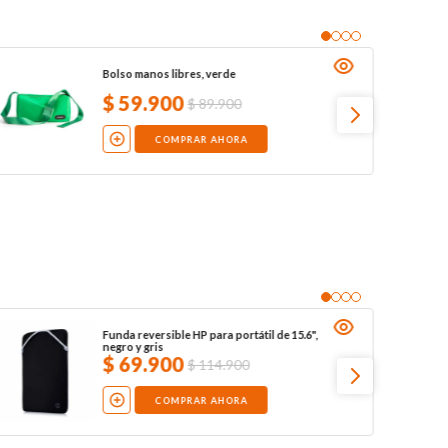
Bolso manos libres, verde
$
59
.
900
$
89
.
900
COMPRAR AHORA
Funda reversible HP para portátil de 15.6",
negro y gris
$
69
.
900
$
114
.
900
COMPRAR AHORA