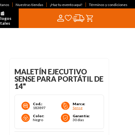
ctanos
Nuestras tiendas
¡Haz tu evento aquí!
Términos y condiciones
📰  
logos 
itales
MALETÍN EJECUTIVO
SENSE PARA PORTÁTIL DE
14"
Cod.
:
Marca
:
183897
Sense
Color
:
Garantía
:
Negro
30 días