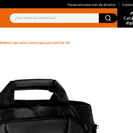
Panamericana más de 60 años
Contá
📌
¿Qué estás buscando hoy?
Catá
dig
Maletín ejecutivo Sense para portátil de 14"