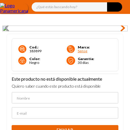
¿Qué estás buscando hoy?
Cod.
:
Marca
:
183899
Sense
Color
:
Garantía
:
Negro
30 días
Este producto no está disponible actualmente
Quiero saber cuando este producto está disponible
ENVIAR