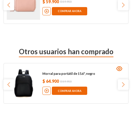
$
59
.
900
$
89
.
900
COMPRAR AHORA
Otros usuarios han comprado
Morral para portátil de 15.6", negro
$
64
.
900
$
89
.
900
COMPRAR AHORA