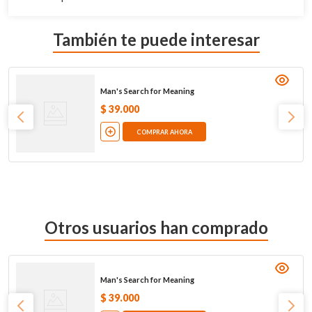
También te puede interesar
Man's Search for Meaning
$
39
.
000
COMPRAR AHORA
Otros usuarios han comprado
Man's Search for Meaning
$
39
.
000