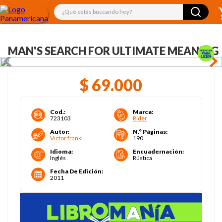
¿Qué estás buscando hoy?
MAN'S SEARCH FOR ULTIMATE MEANING
$
69
.
000
Cod.
:
Marca
:
723103
Rider
Autor
:
N.° Páginas
:
Victor frankl
190
Idioma
:
Encuadernación
:
Inglés
Rústica
Fecha De Edición
:
2011