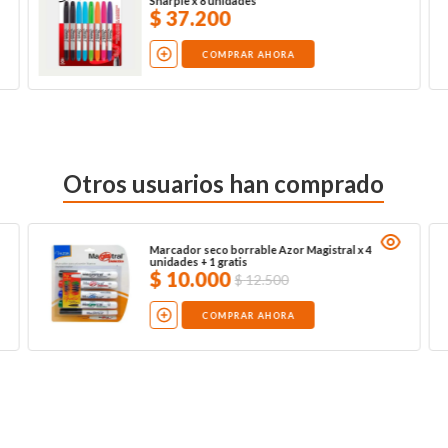
Sharpie x 8 unidades
$
37
.
200
COMPRAR AHORA
Otros usuarios han comprado
Marcador seco borrable Azor Magistral x 4
unidades + 1 gratis
$
10
.
000
$
12
.
500
COMPRAR AHORA