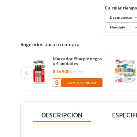
Departamento
Municipio
Sugeridos para tu compra
Marcador Sharpie negro
x 4 unidades
$
16
.
900
$
19
.
700
COMPRAR AHORA
DESCRIPCIÓN
ESPECIF