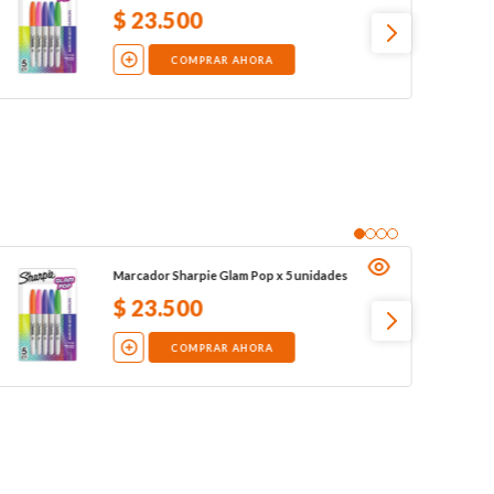
$
23
.
500
COMPRAR AHORA
Marcador Sharpie Glam Pop x 5 unidades
$
23
.
500
COMPRAR AHORA