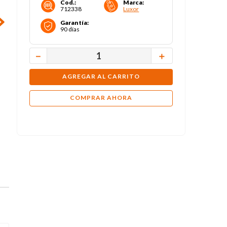
Cod.
:
Marca
:
712338
Luxor
Garantía
:
90 días
－
＋
AGREGAR AL CARRITO
COMPRAR AHORA