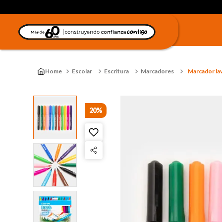
Escolar
Escritura
Marcadores
Marcador lav
20%