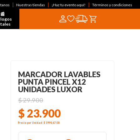
ctanos
Nuestras tiendas
¡Haz tu evento aquí!
Términos y condiciones
📰  
logos 
itales
MARCADOR LAVABLES
PUNTA PINCEL X12
UNIDADES LUXOR
$
29
.
900
$
23
.
900
Precio por
Unidad
:
$ 1991,67
.00