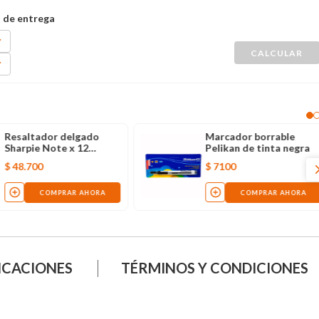
Resaltador delgado
Marcador borrable
Sharpie Note x 12
Pelikan de tinta negra
unidades
$
48
.
700
$
7100
COMPRAR AHORA
COMPRAR AHORA
ICACIONES
TÉRMINOS Y CONDICIONES