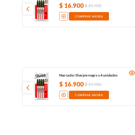
$
16
.
900
$
19
.
700
COMPRAR AHORA
Marcador Sharpie negro x 4 unidades
$
16
.
900
$
19
.
700
COMPRAR AHORA