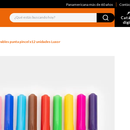
Panamericana más de 60 años
Contá
📌
¿Qué estás buscando hoy?
Catá
dig
ables punta pincel x12 unidades Luxor