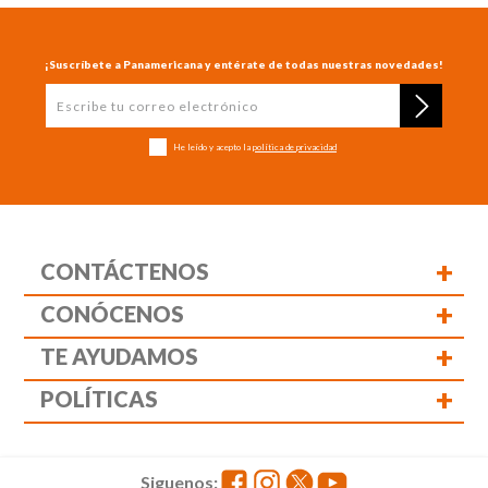
¡Suscríbete a Panamericana y entérate de todas nuestras novedades!
He leído y acepto la
política de privacidad
+
CONTÁCTENOS
+
CONÓCENOS
+
TE AYUDAMOS
+
POLÍTICAS
Siguenos: