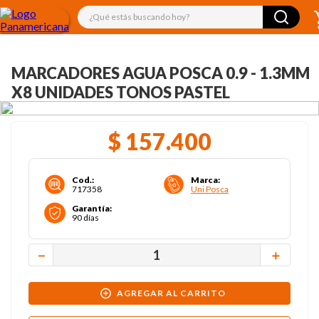
¿Qué estás buscando hoy?
MARCADORES AGUA POSCA 0.9 - 1.3MM
X8 UNIDADES TONOS PASTEL
$
157
.
400
Cod.
:
Marca
:
717358
Uni Posca
Garantía
:
90 días
－
＋
AGREGAR AL CARRITO