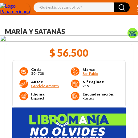
¿Qué estás buscando hoy?
MARÍA Y SATANÁS
$
56
.
500
Cod.
:
Marca
:
594708
San Pablo
Autor
:
N.° Páginas
:
Gabriele Amorth
215
Idioma
:
Encuadernación
:
Español
Rústica