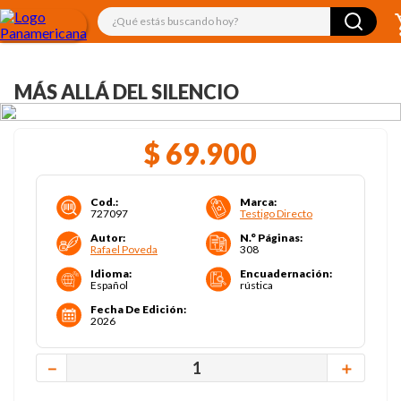
¿Qué estás buscando hoy?
MÁS ALLÁ DEL SILENCIO
$
69
.
900
Cod.
:
Marca
:
727097
Testigo Directo
Autor
:
N.° Páginas
:
Rafael Poveda
308
Idioma
:
Encuadernación
:
Español
rústica
Fecha De Edición
:
2026
－
＋