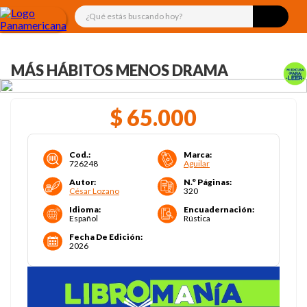
¿Qué estás buscando hoy?
MÁS HÁBITOS MENOS DRAMA
$
65
.
000
Cod.
:
Marca
:
726248
Aguilar
Autor
:
N.° Páginas
:
César Lozano
320
Idioma
:
Encuadernación
:
Español
Rústica
Fecha De Edición
:
2026