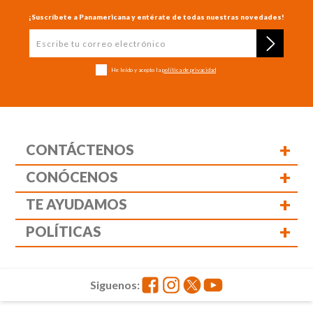
¡Suscríbete a Panamericana y entérate de todas nuestras novedades!
He leído y acepto la
política de privacidad
+
CONTÁCTENOS
+
CONÓCENOS
+
TE AYUDAMOS
+
POLÍTICAS
Siguenos: