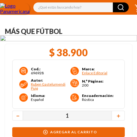
¿Qué estás buscando hoy?
MÁS QUE FÚTBOL
$
38
.
900
Cod.
:
Marca
:
696928
Enlace Editorial
Autor
:
N.° Páginas
:
Ruben Gastelumendi
200
Puig
Idioma
:
Encuadernación
:
Español
Rústica
－
＋
AGREGAR AL CARRITO