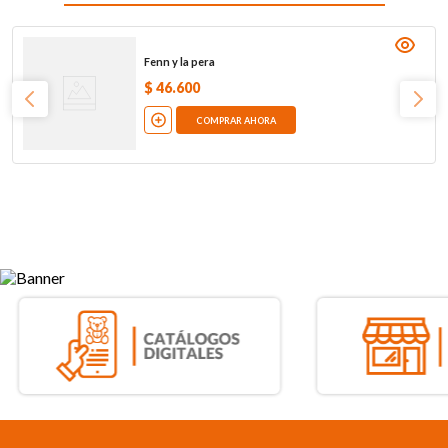
Fenn y la pera
$
46
.
600
COMPRAR AHORA