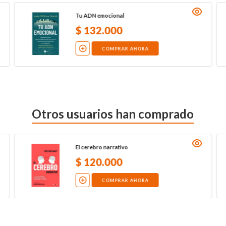
Tu ADN emocional
$
132
.
000
COMPRAR AHORA
Otros usuarios han comprado
El cerebro narrativo
$
120
.
000
COMPRAR AHORA