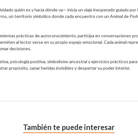
lvidado quién es y hacia dónde va— inicia un viaje inesperado guiado por 
urros, un territorio simbólico donde cada encuentro con un Animal de Pode
mientas prácticas de autoconocimiento, participa en conversaciones prof
ermiten al lector verse en su propio espejo emocional. Cada animal repres
tomar decisiones.

va, psicología positiva, simbolismo ancestral y ejercicios prácticos para 
r propósito, sanar heridas invisibles y despertar su poder interior.

También te puede interesar