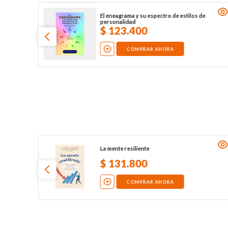
El eneagrama y su espectro de estilos de
personalidad
$
123
.
400
COMPRAR AHORA
La mente resiliente
$
131
.
800
COMPRAR AHORA