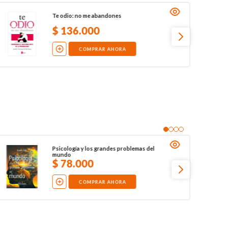
Te odio: no me abandones
$
136
.
000
COMPRAR AHORA
Psicología y los grandes problemas del
mundo
$
78
.
000
COMPRAR AHORA