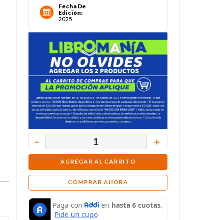
Fecha De
Edición
:
2025
－
＋
AGREGAR AL CARRITO
COMPRAR AHORA