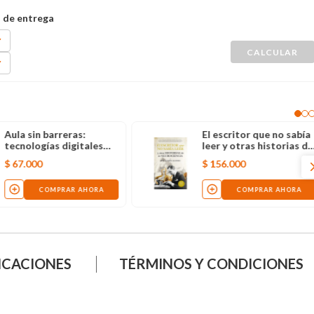
Aula sin barreras:
El escritor que no sabía
tecnologías digitales
leer y otras historias de
para una educación
la neurociencia
$
67
.
000
$
156
.
000
inclusiva
COMPRAR AHORA
COMPRAR AHORA
ICACIONES
TÉRMINOS Y CONDICIONES