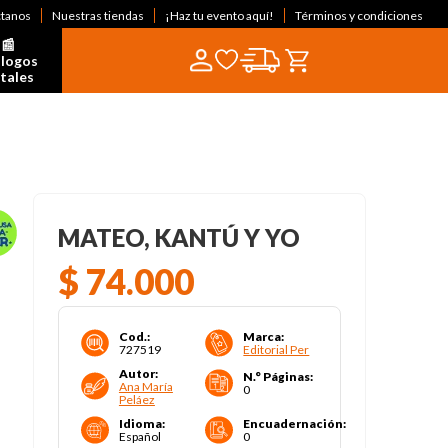
ctanos
Nuestras tiendas
¡Haz tu evento aquí!
Términos y condiciones
📰  
logos 
itales
MATEO, KANTÚ Y YO
$
74
.
000
Cod.
:
Marca
:
727519
Editorial Per
Autor
:
N.° Páginas
:
Ana María
0
Peláez
Idioma
:
Encuadernación
:
Español
0