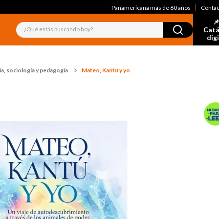
Panamericana más de 60 años
Contá
📌
¿Qué estás buscando hoy?
Catá
dig
a, sociología y pedagogía
Mateo, Kantú y yo