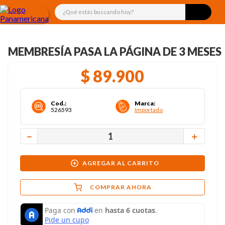
¿Qué estás buscando hoy?
MEMBRESÍA PASA LA PÁGINA DE 3 MESES
$
89
.
900
Cod.
:
Marca
:
526593
Importado
－
＋
AGREGAR AL CARRITO
COMPRAR AHORA