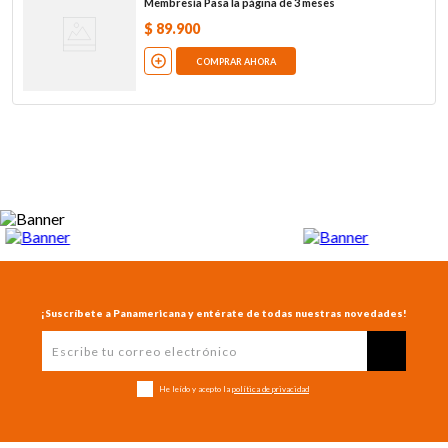
Membresía Pasa la página de 3 meses
$
89
.
900
COMPRAR AHORA
¡Suscríbete a Panamericana y entérate de todas nuestras novedades!
He leído y acepto la
política de privacidad