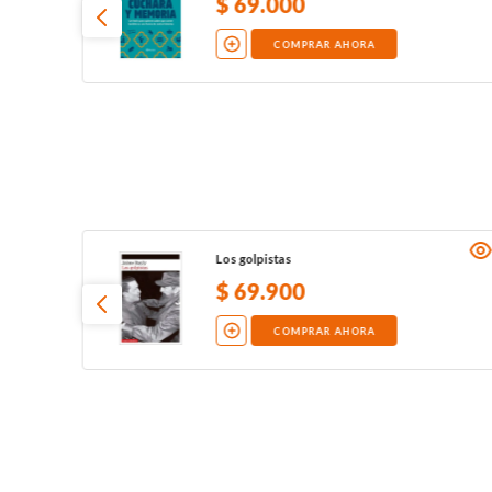
$
69
.
000
COMPRAR AHORA
Los golpistas
$
69
.
900
COMPRAR AHORA