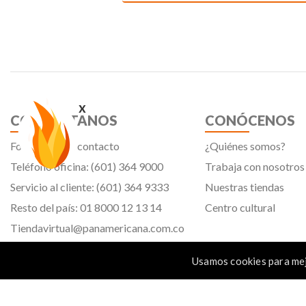
x
CONTÁCTANOS
CONÓCENOS
Formulario de contacto
¿Quiénes somos?
Teléfono oficina: (601) 364 9000
Trabaja con nosotros
Servicio al cliente: (601) 364 9333
Nuestras tiendas
Resto del país: 01 8000 12 13 14
Centro cultural
Tiendavirtual@panamericana.com.co
Servicliente@panamericana.com.co
Usamos cookies para mej
notificaciones@panamericana.com.co
Calle 12 # 34 - 30, Bogotá D.C.