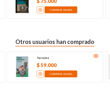
$
75
.
000
COMPRAR AHORA
Otros usuarios han comprado
Terrestre
$
59
.
000
COMPRAR AHORA