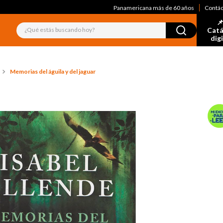
Panamericana más de 60 años
Contá
📌
¿Qué estás buscando hoy?
Catá
dig
Memorias del águila y del jaguar