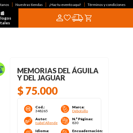
ctanos
Nuestras tiendas
¡Haz tu evento aquí!
Términos y condiciones
📰  
logos 
itales
MEMORIAS DEL ÁGUILA
Y DEL JAGUAR
$
75
.
000
Cod.
:
Marca
:
348265
Debolsillo
Autor
:
N.° Páginas
:
Isabel Allende
830
Idioma
:
Encuadernación
: