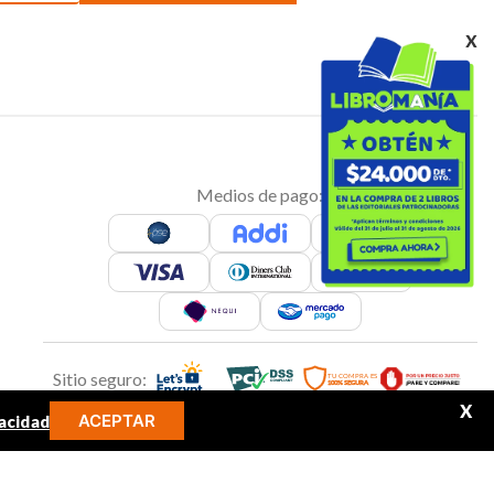
x
Medios de pago:
Sitio seguro:
X
ACEPTAR
acidad