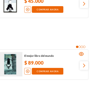
$
45
.
000
COMPRAR AHORA
El mejor libro del mundo
$
89
.
000
COMPRAR AHORA