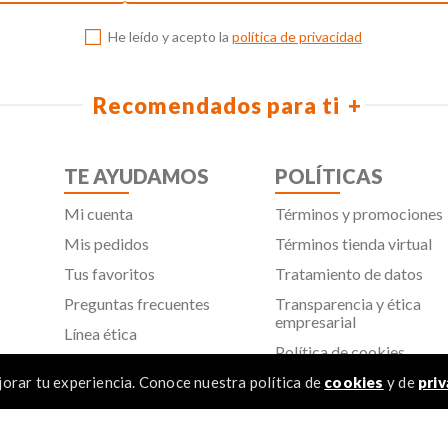
He leído y acepto la
política de privacidad
Recomendados para ti
TE AYUDAMOS
POLÍTICAS
Mi cuenta
Términos y promociones
Mis pedidos
Términos tienda virtual
Tus favoritos
Tratamiento de datos
Preguntas frecuentes
Transparencia y ética
empresarial
Línea ética
Política de cookies
Proveedores
Aviso de privacidad
orar tu experiencia. Conoce nuestra política de
cookies
y de
priv
SIC