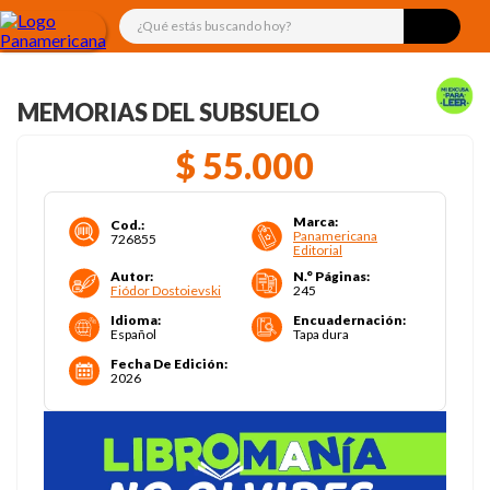
¿Qué estás buscando hoy?
MEMORIAS DEL SUBSUELO
$
55
.
000
Marca
:
Cod.
:
Panamericana
726855
Editorial
Autor
:
N.° Páginas
:
Fiódor Dostoievski
245
Idioma
:
Encuadernación
:
Español
Tapa dura
Fecha De Edición
:
2026