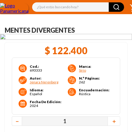
¿Qué estás buscando hoy?
MENTES DIVERGENTES
$
122
.
400
Cod.
:
Marca
:
693333
Sirio
Autor
:
N.° Páginas
:
Jenara Nerenberg
262
Idioma
:
Encuadernación
:
Español
Rústica
Fecha De Edición
:
2024
－
＋