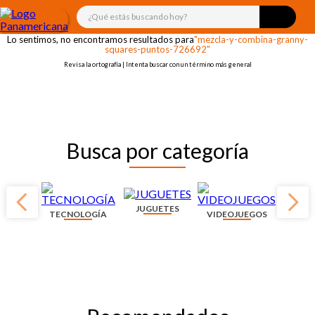
¡OOPS!
¿Qué estás buscando hoy?
Lo sentimos, no encontramos resultados para
"mezcla-y-combina-granny-
squares-puntos-726692"
Revisa la ortografía | Intenta buscar con un término más general
Busca por categoría
JUGUETES
TECNOLOGÍA
VIDEOJUEGOS