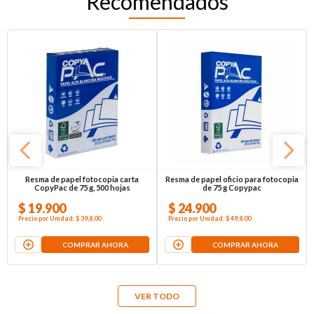
Recomendados
Resma de papel fotocopia carta
Resma de papel oficio para fotocopia
CopyPac de 75 g, 500 hojas
de 75 g Copypac
$
19
.
900
$
24
.
900
Precio por
Unidad
:
$ 39,8
.00
Precio por
Unidad
:
$ 49,8
.00
COMPRAR AHORA
COMPRAR AHORA
VER TODO