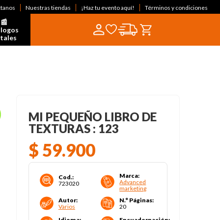
ctanos
Nuestras tiendas
¡Haz tu evento aquí!
Términos y condiciones
📰  
logos 
itales
MI PEQUEÑO LIBRO DE
TEXTURAS : 123
$
59
.
900
Marca
:
Cod.
:
Advanced
723020
marketing
Autor
:
N.° Páginas
:
Varios
20
Idioma
:
Encuadernación
: