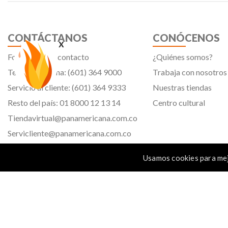
CONTÁCTANOS
CONÓCENOS
x
Formulario de contacto
¿Quiénes somos?
Teléfono oficina: (601) 364 9000
Trabaja con nosotros
Servicio al cliente: (601) 364 9333
Nuestras tiendas
Resto del país: 01 8000 12 13 14
Centro cultural
Tiendavirtual@panamericana.com.co
Servicliente@panamericana.com.co
notificaciones@panamericana.com.co
Usamos cookies para mej
lineaetica@panamericana.com.co
Calle 12 # 34 - 30, Bogotá D.C.