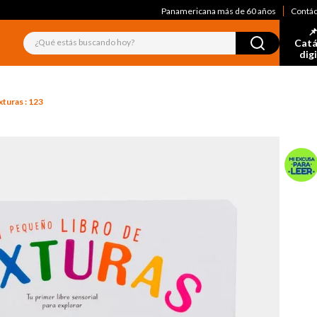
Panamericana más de 60 años
Contá
📌
¿Qué estás buscando hoy?
Catá
dig
xturas : 123