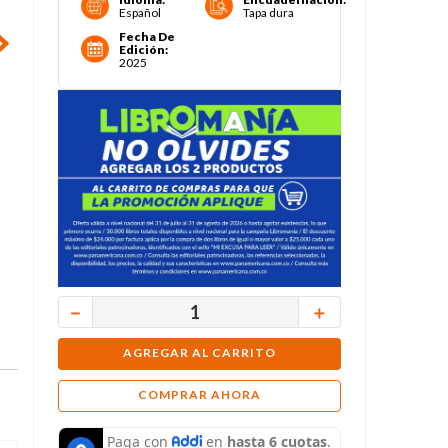
Español
Tapa dura
Fecha De
Edición
:
2025
－
＋
AGREGAR AL CARRITO
COMPRAR AHORA