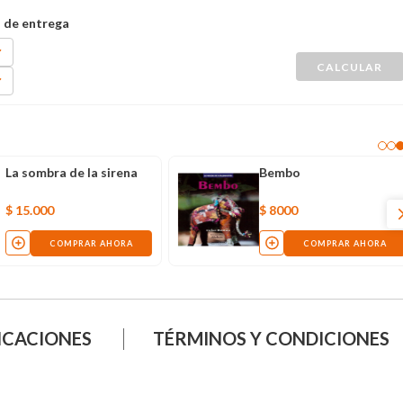
La sombra de la sirena
Bembo
$
15
.
000
$
8000
COMPRAR AHORA
COMPR
ICACIONES
TÉRMINOS Y CONDICIONES