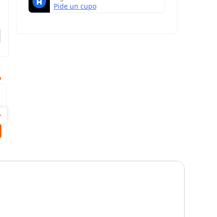
Timoteo imagina
$
13
.
000
AR AHORA
COMPRAR AHORA