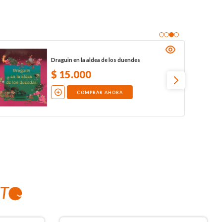
Draguin en la aldea de los duendes
$
15
.
000
COMPRAR AHORA