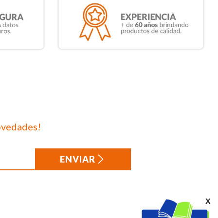
ovedades!
ENVIAR
x