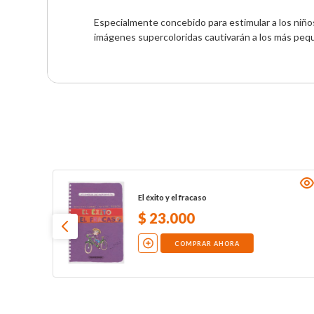
Especialmente concebido para estimular a los niños 
imágenes supercoloridas cautivarán a los más peq
El éxito y el fracaso
$
23
.
000
COMPRAR AHORA