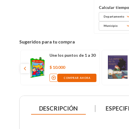
Departamento
Municipio
Sugeridos para tu compra
 Hora de preguntar
Une los puntos de 1 a 30
000
$
10
.
000
COMPRAR AHORA
COMPRAR AHORA
DESCRIPCIÓN
ESPECIF