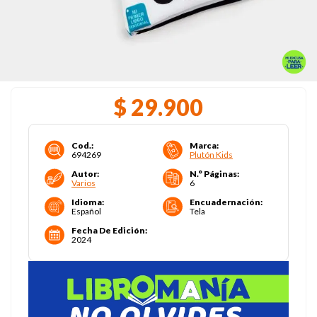
$
29
.
900
Cod.
:
Marca
:
694269
Plutón Kids
Autor
:
N.° Páginas
:
Varios
6
Idioma
:
Encuadernación
:
Español
Tela
Fecha De Edición
:
2024