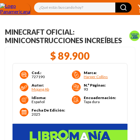
¿Qué estás buscando hoy?
MINECRAFT OFICIAL:
MINICONSTRUCCIONES INCREÍBLES
$
89
.
900
Cod.
:
Marca
:
727190
Harper Collins
Autor
:
N.° Páginas
:
Mojang Ab
93
Idioma
:
Encuadernación
:
Español
Tapa dura
Fecha De Edición
:
2025