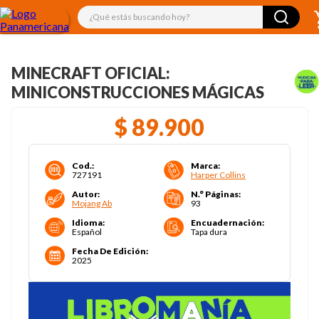
¿Qué estás buscando hoy?
MINECRAFT OFICIAL:
MINICONSTRUCCIONES MÁGICAS
$
89
.
900
Cod.
:
Marca
:
727191
Harper Collins
Autor
:
N.° Páginas
:
Mojang Ab
93
Idioma
:
Encuadernación
:
Español
Tapa dura
Fecha De Edición
:
2025