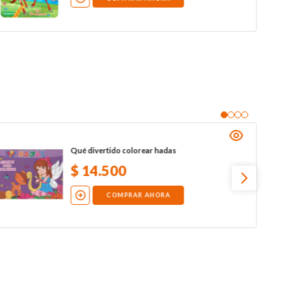
Qué divertido colorear hadas
$
14
.
500
COMPRAR AHORA