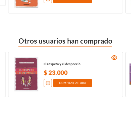
Otros usuarios han comprado
El respeto y el desprecio
$
23
.
000
COMPRAR AHORA