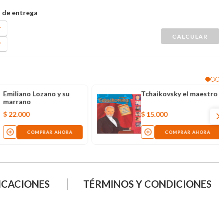
Emiliano Lozano y su
Tchaikovsky el maestro
marrano
$
22
.
000
$
15
.
000
COMPRAR AHORA
COMPRAR AHORA
ICACIONES
TÉRMINOS Y CONDICIONES