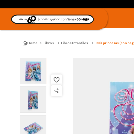
Libros
Libros Infantiles
Mis princesas (con peg