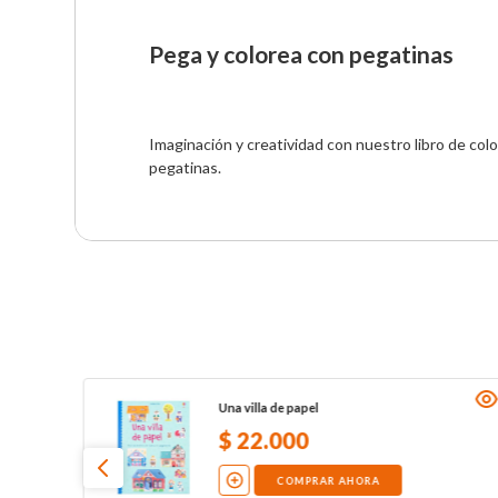
Pega y colorea con pegatinas
Imaginación y creatividad con nuestro libro de col
pegatinas.
Una villa de papel
$
22
.
000
COMPRAR AHORA