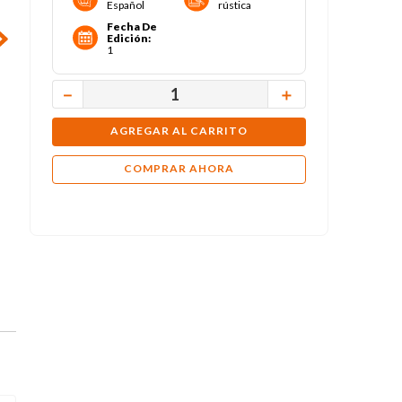
Español
rústica
Fecha De
Edición
:
1
－
＋
AGREGAR AL CARRITO
COMPRAR AHORA