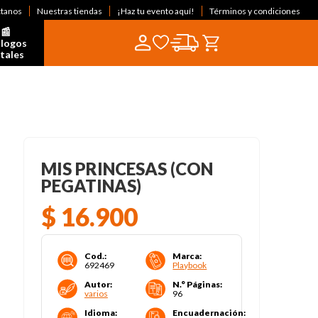
ctanos
Nuestras tiendas
¡Haz tu evento aquí!
Términos y condiciones
📰  
logos 
itales
MIS PRINCESAS (CON
PEGATINAS)
$
16
.
900
Cod.
:
Marca
:
692469
Playbook
Autor
:
N.° Páginas
:
varios
96
Idioma
:
Encuadernación
: