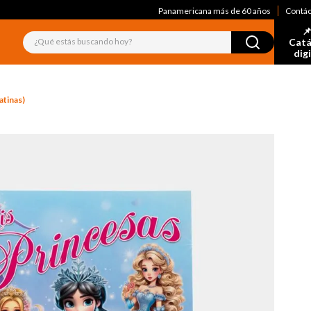
Panamericana más de 60 años
Contá
📌
¿Qué estás buscando hoy?
Catá
dig
atinas)