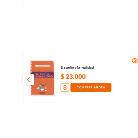
El sueño y la realidad
$
23
.
000
COMPRAR AHORA