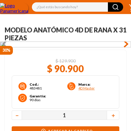
¿Qué estás buscando hoy?
MODELO ANATÓMICO 4D DE RANA X 31
PIEZAS
30%
$
129
.
900
$
90
.
900
Cod.
:
Marca
:
483481
4D Master
Garantía
:
90 días
－
＋
AGREGAR AL CARRITO