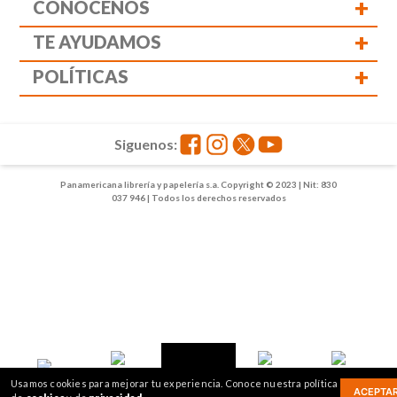
+
CONÓCENOS
+
TE AYUDAMOS
+
POLÍTICAS
Siguenos:
Panamericana librería y papelería s.a. Copyright © 2023 | Nit: 830
037 946 | Todos los derechos reservados
1
2
Usamos cookies para mejorar tu experiencia. Conoce nuestra política
ACEPTA
Inicio