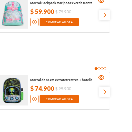
Morral Backpack mariposas verde menta
$
59
.
900
$
79
.
900
COMPRAR AHORA
Morral de 44 cm extraterrestres + botella
$
74
.
900
$
99
.
900
COMPRAR AHORA