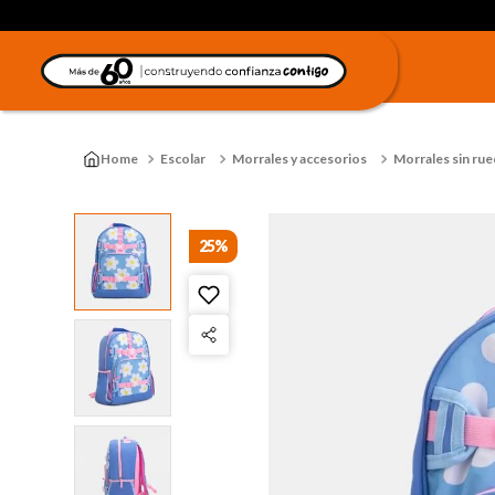
Escolar
Morrales y accesorios
Morrales sin rue
25%