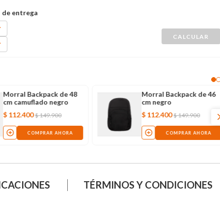
Morral Backpack de 48
Morral Backpack de 46
cm camuflado negro
cm negro
$
112
.
400
$
112
.
400
$
149
.
900
$
149
.
900
COMPRAR AHORA
COMPRAR AHORA
ICACIONES
TÉRMINOS Y CONDICIONES