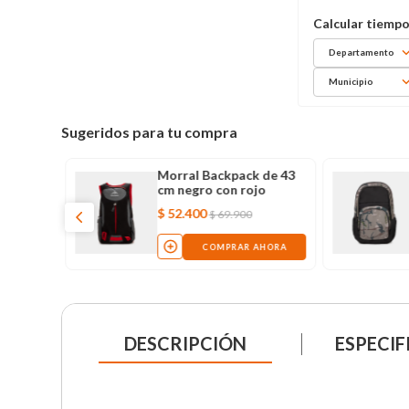
Departamento
Municipio
Sugeridos para tu compra
Morral Backpack de 43
cm negro con rojo
$
52
.
400
$
69
.
900
COMPRAR AHORA
DESCRIPCIÓN
ESPECIF