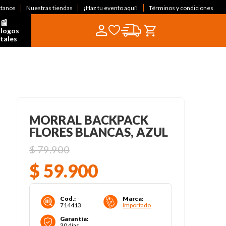
ctanos
Nuestras tiendas
¡Haz tu evento aquí!
Términos y condiciones
📰  
logos 
itales
MORRAL BACKPACK
FLORES BLANCAS, AZUL
$
79
.
900
$
59
.
900
Cod.
:
Marca
:
714413
Importado
Garantía
:
30 días