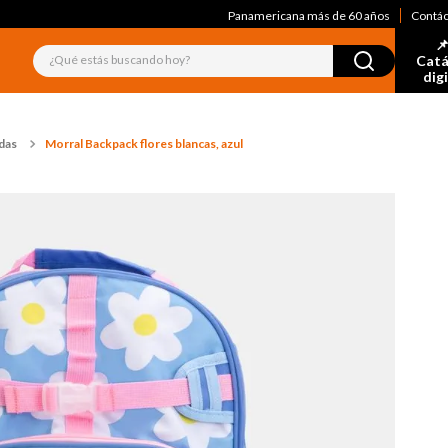
Panamericana más de 60 años
Contá
📌
¿Qué estás buscando hoy?
Catá
dig
das
Morral Backpack flores blancas, azul