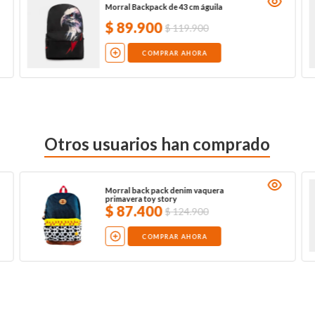
Morral Backpack de 43 cm águila
$
89
.
900
$
119
.
900
COMPRAR AHORA
Otros usuarios han comprado
Morral back pack denim vaquera
primavera toy story
$
87
.
400
$
124
.
900
COMPRAR AHORA