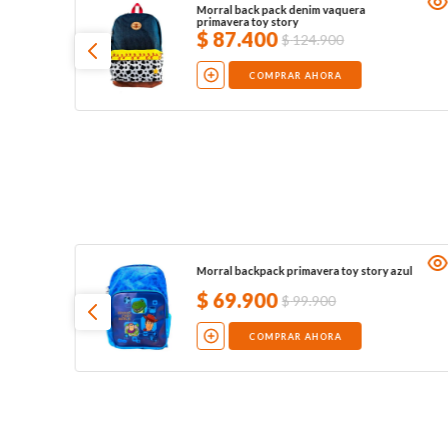
Morral back pack denim vaquera
primavera toy story
$
87
.
400
$
124
.
900
COMPRAR AHORA
Morral backpack primavera toy story azul
$
69
.
900
$
99
.
900
COMPRAR AHORA