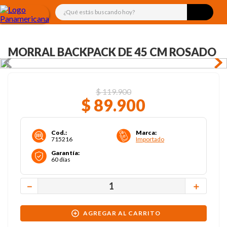
¿Qué estás buscando hoy?
MORRAL BACKPACK DE 45 CM ROSADO
$
119
.
900
$
89
.
900
Cod.
:
Marca
:
715216
Importado
Garantía
:
60 días
－
＋
AGREGAR AL CARRITO