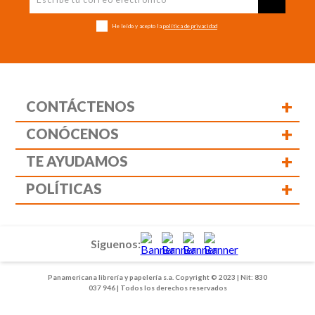
He leído y acepto la
política de privacidad
+
CONTÁCTENOS
+
CONÓCENOS
+
TE AYUDAMOS
+
POLÍTICAS
Siguenos:
Panamericana librería y papelería s.a. Copyright © 2023 | Nit: 830
037 946 | Todos los derechos reservados