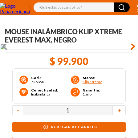
¿Qué estás buscando hoy?
MOUSE INALÁMBRICO KLIP XTREME
EVEREST MAX, NEGRO
$
99
.
900
Cod.
:
Marca
:
726850
Klip Xtreme
Conectividad
:
Garantía
:
Inalámbrica
1 año
－
＋
AGREGAR AL CARRITO