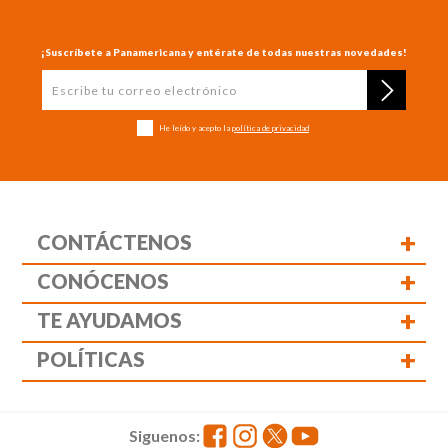
¡Suscríbete a Panamericana y entérate de todas nuestras novedades!
He leído y acepto la
política de privacidad
+
CONTÁCTENOS
+
CONÓCENOS
+
TE AYUDAMOS
+
POLÍTICAS
Siguenos: