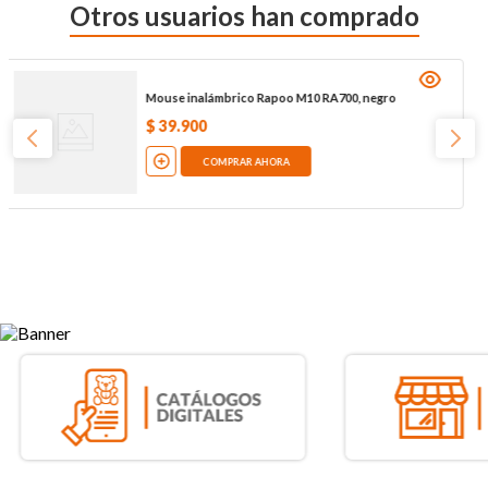
Otros usuarios han comprado
Mouse inalámbrico Rapoo M10 RA700, negro
$
39
.
900
COMPRAR AHORA