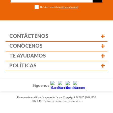
He leído y acepto la
política de privacidad
+
CONTÁCTENOS
+
CONÓCENOS
+
TE AYUDAMOS
+
POLÍTICAS
Siguenos:
Panamericana librería y papelería s.a. Copyright © 2023 | Nit: 830
037 946 | Todos los derechos reservados