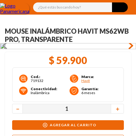
¿Qué estás buscando hoy?
MOUSE INALÁMBRICO HAVIT MS62WB
PRO, TRANSPARENTE
$
59
.
900
Cod.
:
Marca
:
719132
Havit
Conectividad
:
Garantía
:
Inalámbrica
6 meses
－
＋
AGREGAR AL CARRITO