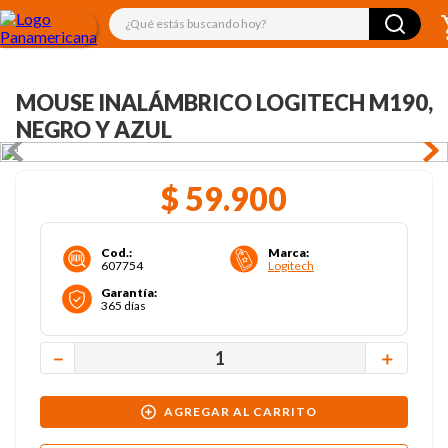
¿Qué estás buscando hoy?
MOUSE INALÁMBRICO LOGITECH M190,
NEGRO Y AZUL
$
59
.
900
Cod.
:
Marca
:
607754
Logitech
Garantía
:
365 días
－
＋
AGREGAR AL CARRITO