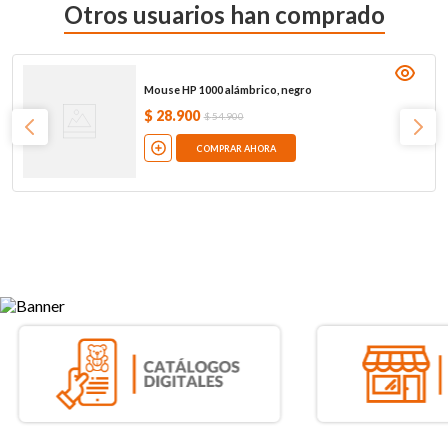
Otros usuarios han comprado
Mouse HP 1000 alámbrico, negro
$
28
.
900
$
54
.
900
COMPRAR AHORA