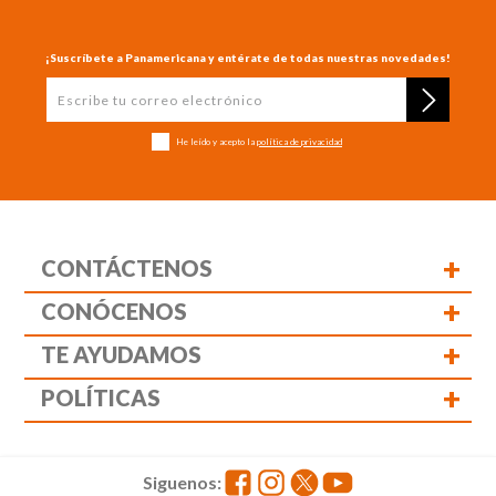
¡Suscríbete a Panamericana y entérate de todas nuestras novedades!
He leído y acepto la
política de privacidad
+
CONTÁCTENOS
+
CONÓCENOS
+
TE AYUDAMOS
+
POLÍTICAS
Siguenos: