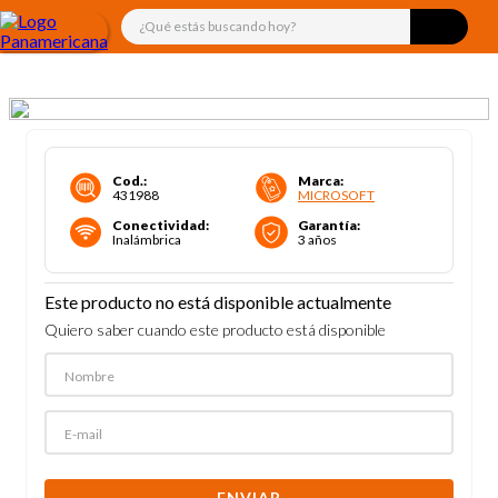
¿Qué estás buscando hoy?
Cod.
:
Marca
:
431988
MICROSOFT
Conectividad
:
Garantía
:
Inalámbrica
3 años
Este producto no está disponible actualmente
Quiero saber cuando este producto está disponible
ENVIAR