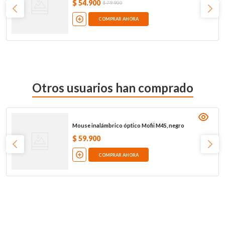
$
54
.
900
$
79
.
900
COMPRAR AHORA
Otros usuarios han comprado
Mouse inalámbrico óptico Mofii M4S, negro
$
59
.
900
COMPRAR AHORA