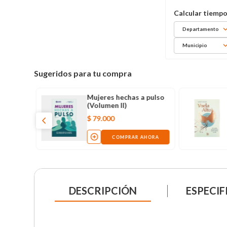
Departamento
Municipio
Sugeridos para tu compra
Mujeres hechas a pulso
da
(Volumen II)
$
79
.
000
AHORA
COMPRAR AHORA
DESCRIPCIÓN
ESPECIF