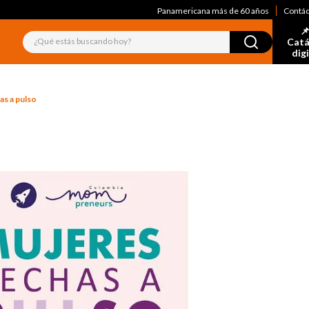
Panamericana más de 60 años
Contá
📌
¿Qué estás buscando hoy?
Catá
dig
as a pulso