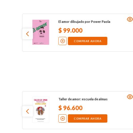
El amor dibujado por Power Paola
$
99
.
000
COMPRAR AHORA
Taller de amor: escuela de almas
$
96
.
600
COMPRAR AHORA