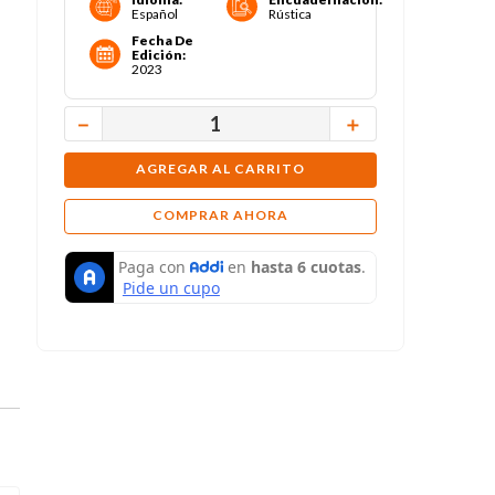
Español
Rústica
Fecha De
Edición
:
2023
－
＋
AGREGAR AL CARRITO
COMPRAR AHORA