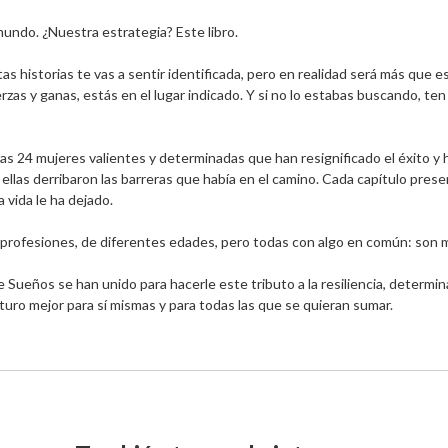
undo. ¿Nuestra estrategia? Este libro.

istorias te vas a sentir identificada, pero en realidad será más que eso, v
rzas y ganas, estás en el lugar indicado. Y si no lo estabas buscando, ten
stas 24 mujeres valientes y determinadas que han resignificado el éxito 
llas derribaron las barreras que había en el camino. Cada capítulo presen
vida le ha dejado. 

profesiones, de diferentes edades, pero todas con algo en común: son m
ueños se han unido para hacerle este tributo a la resiliencia, determin
uro mejor para sí mismas y para todas las que se quieran sumar.