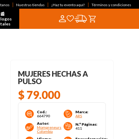
ctanos
Nuestras tiendas
¡Haz tu evento aquí!
Términos y condiciones
📰  
logos 
itales
MUJERES HECHAS A
PULSO
$
79
.
000
Cod.
:
Marca
:
664790
ARS
Autor
:
N.° Páginas
:
Mompreneurs
411
Colombia
Idioma
:
Encuadernación
: