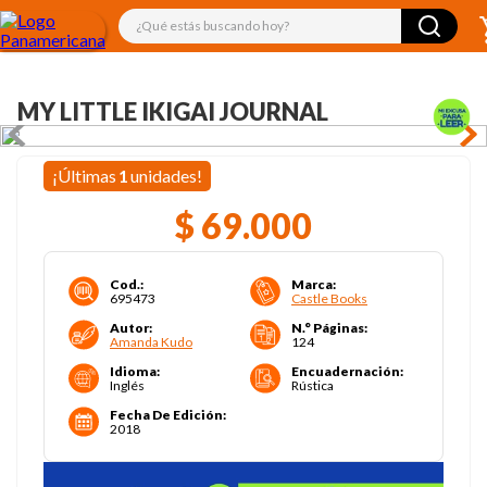
¿Qué estás buscando hoy?
MY LITTLE IKIGAI JOURNAL
¡Últimas
1
unidades!
$
69
.
000
Cod.
:
Marca
:
695473
Castle Books
Autor
:
N.° Páginas
:
Amanda Kudo
124
Idioma
:
Encuadernación
:
Inglés
Rústica
Fecha De Edición
:
2018