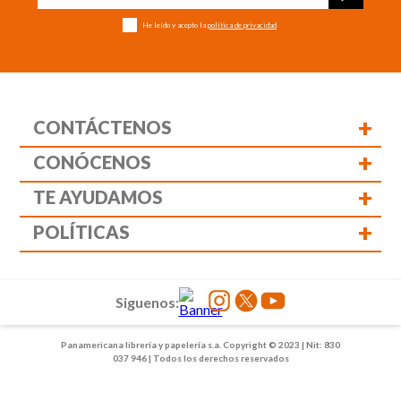
He leído y acepto la
política de privacidad
+
CONTÁCTENOS
+
CONÓCENOS
+
TE AYUDAMOS
+
POLÍTICAS
Siguenos:
Panamericana librería y papelería s.a. Copyright © 2023 | Nit: 830
037 946 | Todos los derechos reservados