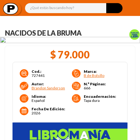
¿Qué estás buscando hoy?
NACIDOS DE LA BRUMA
$
79
.
000
Cod.
:
Marca
:
727441
B de Bolsillo
Autor
:
N.° Páginas
:
Brandon Sanderson
666
Idioma
:
Encuadernación
:
Español
Tapa dura
Fecha De Edición
:
2026