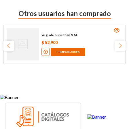
Otros usuarios han comprado
Yu gi oh- bunkoban N.14
$
52
.
900
COMPRAR AHORA