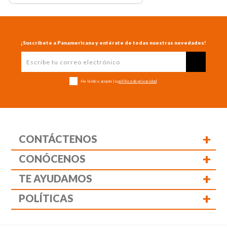
¡Suscríbete a Panamericana y entérate de todas nuestras novedades!
He leído y acepto la
política de privacidad
+
CONTÁCTENOS
+
CONÓCENOS
+
TE AYUDAMOS
+
POLÍTICAS