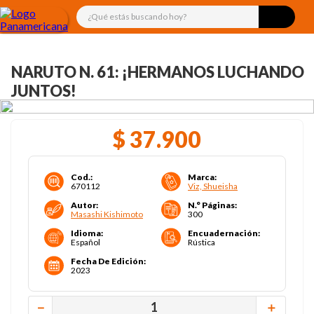
¿Qué estás buscando hoy?
NARUTO N. 61: ¡HERMANOS LUCHANDO
JUNTOS!
$
37
.
900
Cod.
:
Marca
:
670112
Viz, Shueisha
Autor
:
N.° Páginas
:
Masashi Kishimoto
300
Idioma
:
Encuadernación
:
Español
Rústica
Fecha De Edición
:
2023
－
＋