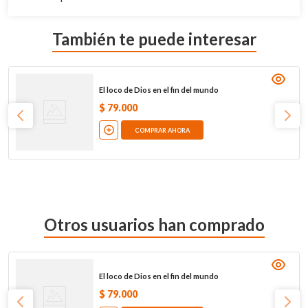
También te puede interesar
El loco de Dios en el fin del mundo
$
79
.
000
COMPRAR AHORA
Otros usuarios han comprado
El loco de Dios en el fin del mundo
$
79
.
000