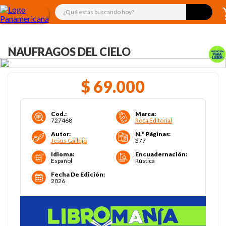
¿Qué estás buscando hoy?
NAUFRAGOS DEL CIELO
$
69
.
000
Cod.
:
Marca
:
727468
Roca Editorial
Autor
:
N.° Páginas
:
Jesus Gallejo
377
Idioma
:
Encuadernación
:
Español
Rústica
Fecha De Edición
:
2026