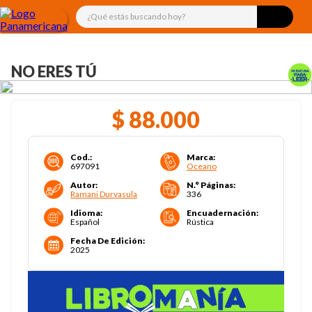
¿Qué estás buscando hoy?
NO ERES TÚ
$
88
.
000
Cod.
:
Marca
:
697091
Oceano
Autor
:
N.° Páginas
:
Ramani Durvasula
336
Idioma
:
Encuadernación
:
Español
Rústica
Fecha De Edición
:
2025