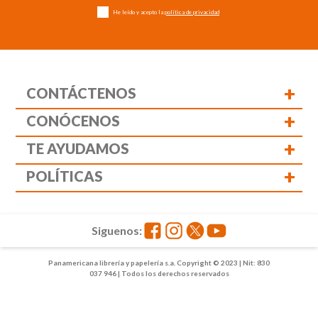
He leído y acepto la
política de privacidad
+
CONTÁCTENOS
+
CONÓCENOS
+
TE AYUDAMOS
+
POLÍTICAS
Siguenos:
Panamericana librería y papelería s.a. Copyright © 2023 | Nit: 830
037 946 | Todos los derechos reservados