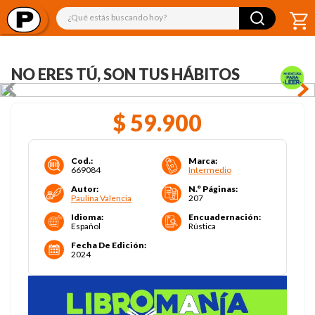
¿Qué estás buscando hoy?
NO ERES TÚ, SON TUS HÁBITOS
$
59
.
900
Cod.
:
Marca
:
669084
Intermedio
Autor
:
N.° Páginas
:
Paulina Valencia
207
Idioma
:
Encuadernación
:
Español
Rústica
Fecha De Edición
:
2024