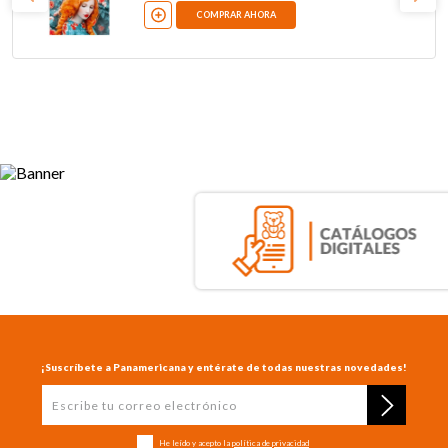
COMPRAR AHORA
¡Suscríbete a Panamericana y entérate de todas nuestras novedades!
He leído y acepto la
política de privacidad