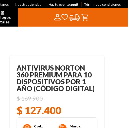
ctanos
Nuestras tiendas
¡Haz tu evento aquí!
Términos y condiciones
📰  
logos 
itales
ANTIVIRUS NORTON
360 PREMIUM PARA 10
DISPOSITIVOS POR 1
AÑO (CÓDIGO DIGITAL)
$
169
.
900
$
127
.
400
Cod.
:
Marca
: