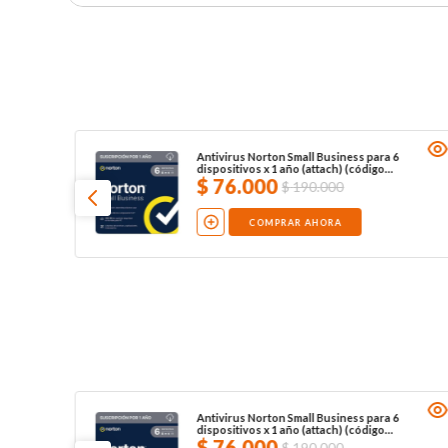
Antivirus Norton Small Business para 6
dispositivos x 1 año (attach) (código
digital)
$
76
.
000
$
190
.
000
COMPRAR AHORA
Antivirus Norton Small Business para 6
dispositivos x 1 año (attach) (código
digital)
$
76
.
000
$
190
.
000