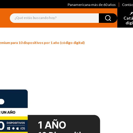
Panamericana más de 60 años
Contá
📌
¿Qué estás buscando hoy?
Catá
dig
mium para 10 dispositivos por 1 año (código digital)