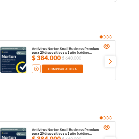
Antivirus Norton Small Business Premium
para 20 dispositivos x 1 año (código
digital)
$
384
.
000
$
640
.
000
COMPRAR AHORA
Antivirus Norton Small Business Premium
para 20 dispositivos x 1 año (código
digital)
$
384
.
000
$
640
.
000