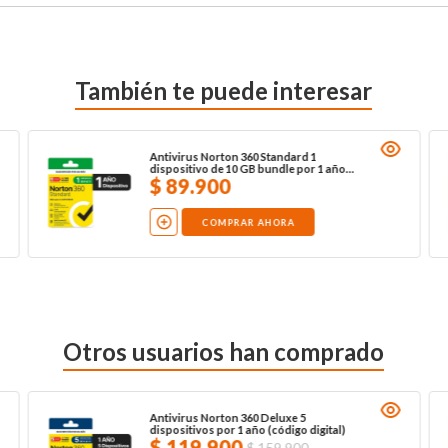
También te puede interesar
Antivirus Norton 360 Standard 1
dispositivo de 10 GB bundle por 1 año
(código digital)
$
89
.
900
COMPRAR AHORA
Otros usuarios han comprado
Antivirus Norton 360 Deluxe 5
dispositivos por 1 año (código digital)
$
119
.
900
$
159
.
900