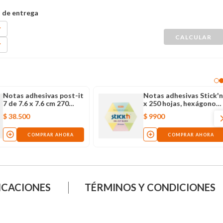
Notas adhesivas post-it
Notas adhesivas
7 de 7.6 x 7.6 cm 270
x 250 hojas, he
hojas
de colores paste
$
38
.
500
$
9900
COMPRAR AHORA
COMPRAR 
ICACIONES
TÉRMINOS Y CONDICIONES