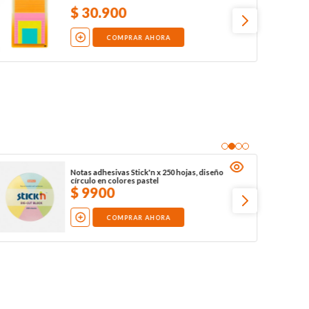
$
30
.
900
COMPRAR AHORA
Notas adhesivas Stick'n x 250 hojas, diseño
círculo en colores pastel
$
9900
COMPRAR AHORA