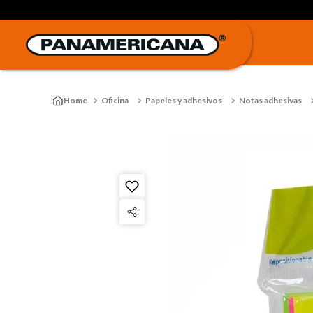
Oficina
Papeles y adhesivos
Notas adhesivas