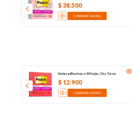
$
38
.
500
COMPRAR AHORA
 2
Notas adhesivas x 90 hojas 7.6 x 7.6 cm
$
12
.
900
COMPRAR AHORA