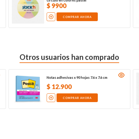
círculo en colores pastel
$
9900
COMPRAR AHORA
Otros usuarios han comprado
Notas adhesivas x 90 hojas 7.6 x 7.6 cm
$
12
.
900
COMPRAR AHORA