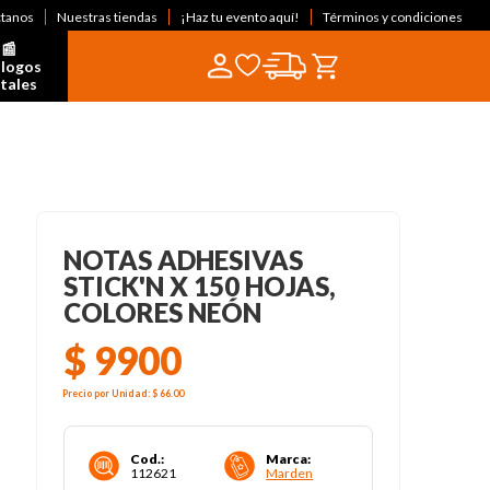
ctanos
Nuestras tiendas
¡Haz tu evento aquí!
Términos y condiciones
📰  
logos 
itales
NOTAS ADHESIVAS
STICK'N X 150 HOJAS,
COLORES NEÓN
$
9900
Precio por
Unidad
:
$ 66
.00
Cod.
:
Marca
:
112621
Marden