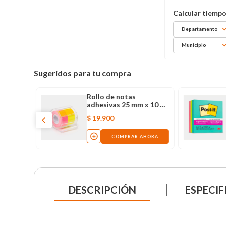
Departamento
Municipio
Sugeridos para tu compra
hesivas Stick'n
Rollo de notas
mm x30 hojas
adhesivas 25 mm x 10 m
x 2 colores con
$
19
.
900
dispensador
OMPRAR AHORA
COMPRAR AHORA
DESCRIPCIÓN
ESPECIF