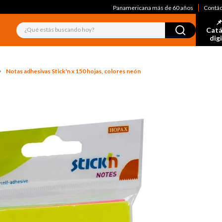
Panamericana más de 60 años
Contá
📌
¿Qué estás buscando hoy?
Catá
dig
Notas adhesivas Stick'n x 150 hojas, colores neón