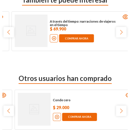
Obras maestras 3: Julio Verne
$
69
.
000
COMPRAR AHORA
Otros usuarios han comprado
Llama al halcón
$
80
.
000
COMPRAR AHORA