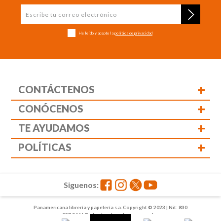
He leído y acepto la
política de privacidad
+
CONTÁCTENOS
+
CONÓCENOS
+
TE AYUDAMOS
+
POLÍTICAS
Siguenos:
Panamericana librería y papelería s.a. Copyright © 2023 | Nit: 830
037 946 | Todos los derechos reservados