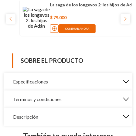
s longevos 2: los hijos de Adán
Julio Ver
$
65
.
000
R AHORA
C
SOBRE EL PRODUCTO
Especificaciones
Términos y condiciones
Descripción
También te puede interesar