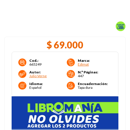
$
69
.
000
Cod.
:
Marca
:
665249
Edimat
Autor
:
N.° Páginas
:
Julio Verne
447
Idioma
:
Encuadernación
:
Español
Tapa dura