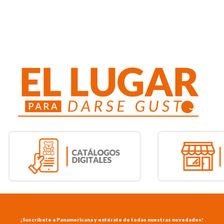
¡Suscríbete a Panamericana y entérate de todas nuestras novedades!