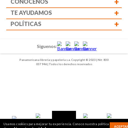
+
CONÓCENOS
+
TE AYUDAMOS
+
POLÍTICAS
Siguenos:
Panamericana librería y papelería s.a. Copyright © 2023 | Nit: 830
037 946 | Todos los derechos reservados
1
2
Usamos cookies para mejorar tu experiencia. Conoce nuestra política
ACEPTA
Inicio