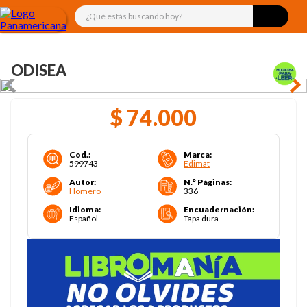
¿Qué estás buscando hoy?
ODISEA
$
74
.
000
Cod.
:
Marca
:
599743
Edimat
Autor
:
N.° Páginas
:
Homero
336
Idioma
:
Encuadernación
:
Español
Tapa dura