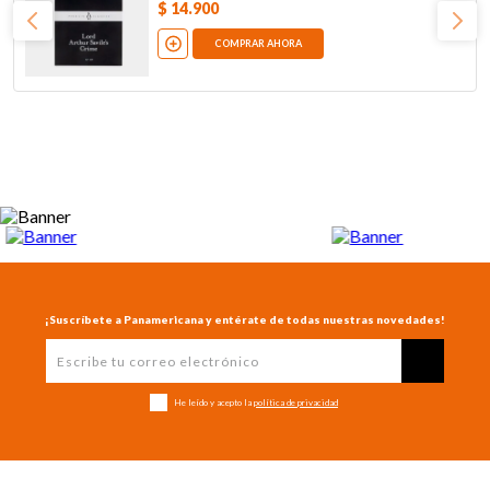
$
14
.
900
COMPRAR AHORA
¡Suscríbete a Panamericana y entérate de todas nuestras novedades!
He leído y acepto la
política de privacidad