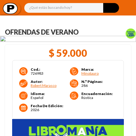
¿Qué estás buscando hoy?
OFRENDAS DE VERANO
$
59
.
000
Cod.
:
Marca
:
726983
Minotauro
Autor
:
N.° Páginas
:
Robert Marasco
286
Idioma
:
Encuadernación
:
Español
Rústica
Fecha De Edición
:
2026