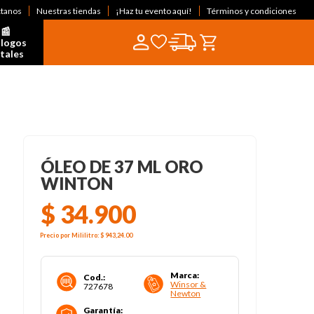
ctanos
Nuestras tiendas
¡Haz tu evento aquí!
Términos y condiciones
📰  
logos 
itales
ÓLEO DE 37 ML ORO
WINTON
$
34
.
900
Precio por
Mililitro
:
$ 943,24
.00
Marca
:
Cod.
:
Winsor &
727678
Newton
Garantía
: