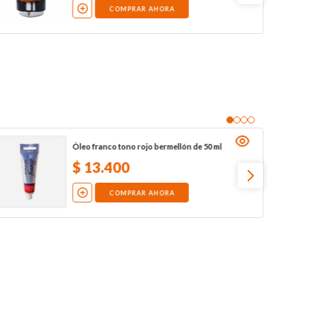
COMPRAR AHORA
Óleo franco tono rojo bermellón de 50 ml
$
13
.
400
COMPRAR AHORA