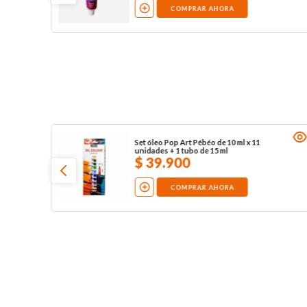
COMPRAR AHORA
Set óleo Pop Art Pébéo de 10 ml x 11
unidades + 1 tubo de 15 ml
$
39
.
900
COMPRAR AHORA