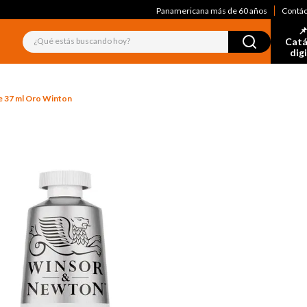
Panamericana más de 60 años
Contá
📌
¿Qué estás buscando hoy?
Catá
dig
e 37 ml Oro Winton