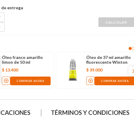
Óleo franco amarillo
Óleo de 37 ml amarillo
limon de 50 ml
fluorescente Winton
$
13
.
400
$
39
.
000
COMPRAR AHORA
COMPRAR AHORA
ICACIONES
TÉRMINOS Y CONDICIONES