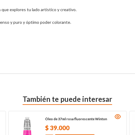
ue explores tu lado artístico y creativo.

ntenso y puro y óptimo poder colorante.

También te puede interesar
Óleo de 37 ml rosa fluorescente Winton
$
39
.
000