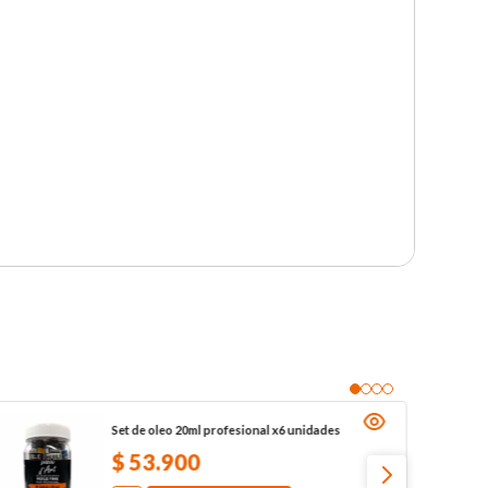
Set de oleo 20ml profesional x6 unidades
$
53
.
900