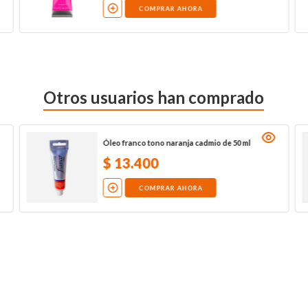
COMPRAR AHORA
Otros usuarios han comprado
Óleo franco tono naranja cadmio de 50 ml
$
13
.
400
COMPRAR AHORA