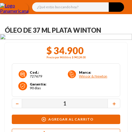
¿Qué estás buscando hoy?
ÓLEO DE 37 ML PLATA WINTON
$
34
.
900
Precio por
Mililitro
:
$ 943,24
.00
Cod.
:
Marca
:
727679
Winsor & Newton
Garantía
:
90 días
－
＋
AGREGAR AL CARRITO