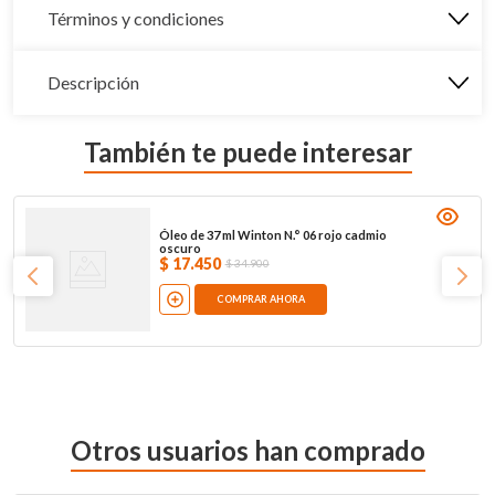
Términos y condiciones
Descripción
También te puede interesar
Óleo de 37 ml Winton N.° 06 rojo cadmio
oscuro
$
17
.
450
$
34
.
900
COMPRAR AHORA
Otros usuarios han comprado