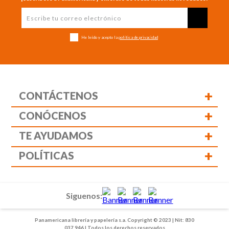
He leído y acepto la
política de privacidad
+
CONTÁCTENOS
+
CONÓCENOS
+
TE AYUDAMOS
+
POLÍTICAS
Siguenos:
Panamericana librería y papelería s.a. Copyright © 2023 | Nit: 830
037 946 | Todos los derechos reservados