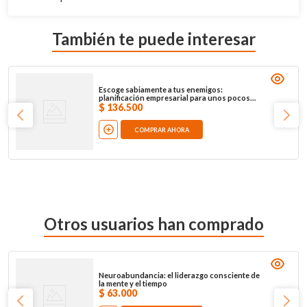
También te puede interesar
Escoge sabiamente a tus enemigos:
planificación empresarial para unos pocos
audaces
$
136
.
500
COMPRAR AHORA
Otros usuarios han comprado
Neuroabundancia: el liderazgo consciente de
la mente y el tiempo
$
63
.
000