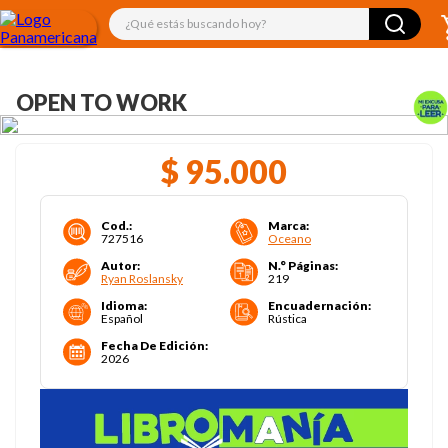
¿Qué estás buscando hoy?
OPEN TO WORK
$
95
.
000
Cod.
:
Marca
:
727516
Oceano
Autor
:
N.° Páginas
:
Ryan Roslansky
219
Idioma
:
Encuadernación
:
Español
Rústica
Fecha De Edición
:
2026