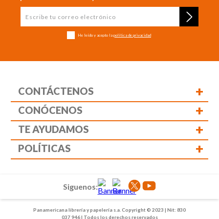
He leído y acepto la
política de privacidad
+
CONTÁCTENOS
+
CONÓCENOS
+
TE AYUDAMOS
+
POLÍTICAS
Siguenos:
Panamericana librería y papelería s.a. Copyright © 2023 | Nit: 830
037 946 | Todos los derechos reservados