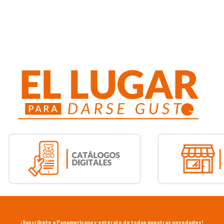
¡Suscríbete a Panamericana y entérate de todas nuestras novedades!